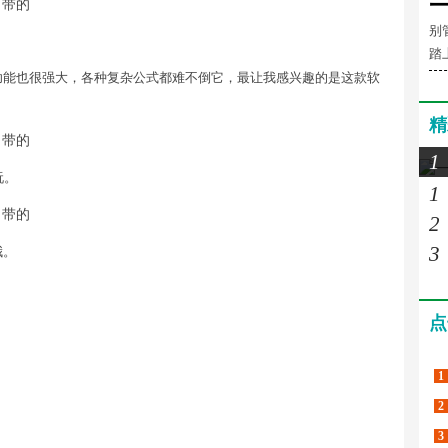
别
踏
功能也很强大，各种复杂公式都难不倒它，最让我感兴趣的是这款软
精
1
玩。
1
2
3
哦。
点
1
2
3