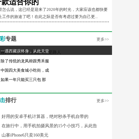
一款适合你的
管怎么说，这已经是迎来了2020年的时光，大家应该也都快要
上工作的旅途了吧！在此之际是否有考虑过要为自己更...
彩
专题
更多>>
一遇西藏误终身，从此天堂
除了传统的龙凤褂跟秀禾服
中国四大美食城小吃街，成
如果一年只能买三只包 那
击
排行
更多>>
好用的安卓手机计算器，绝对秒杀手机自带的
在旅行中，用手机拍摄风景的15个小技巧，从此告
山寨iPhone6只卖160美元