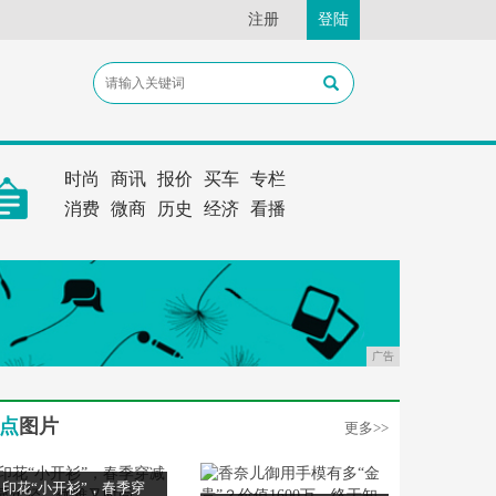
注册
登陆
时尚
商讯
报价
买车
专栏
消费
微商
历史
经济
看播
广告
点
图片
更多>>
印花“小开衫”，春季穿