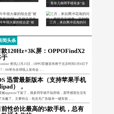
香奈儿御用手模有多“金
今年很火爆的组合是“裙
三月，来自腾冲花海的问
新闻头条
款120Hz+3K屏：OPPOFindX2
将于
Conline 资讯] 2月25日，OPPO官微宣布将于北京时间3月6日下
17：00举办全球线上发布会，...
iOS 迅雷最新版本（支持苹果手机
ipad），
雷被appstore下架了，很多同学就不知所错，直呼感觉生活失
了乐趣了。主要特点：包含无广告版本一键安装，...
目前性价比最高的5款手机，总有