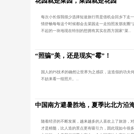
花园就是菜园，菜园就是花园
每次小长假我很少选择短途旅行而是借机会回乡下走
情舒畅每每这个时候都会去菜园走一走拍照发朋友圈“
不起的一块地现在特别的想拥有其实在西方国家“菜...
“照骗”美，还是现实“霉”！
国人的PS技术的确然让世界为之感叹，这造假的功夫
不妨来看一组照片。...
中国南方避暑胜地，夏季比北方沿
随着经济的不断发展，越来越多的人喜欢上了旅游，
才是精髓，比人造的景点更有吸引力，因此现如今很