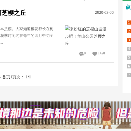
点
园芝樱之丘
2020-03-06
1
日本赏樱。大家知道樱花都长在树
2
，花季时间约在每年的四月中旬至
3
.
4
0
1420
5
6
7
6
首页
1
页次：
1
/1