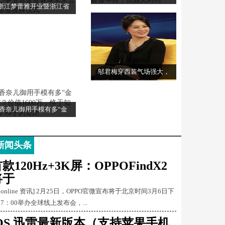
浙江梦蕾雅开业暨浙江省
邬君梅穿西装气场强大，
香奈儿御用手模有多“金
新闻头条
款120Hz+3K屏：OPPOFindX2
将于
Conline 资讯] 2月25日，OPPO官微宣布将于北京时间3月6日下
17：00举办全球线上发布会，...
iOS 迅雷最新版本（支持苹果手机