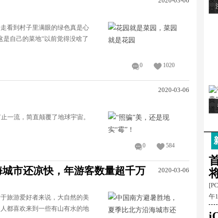
2020-03-06
一走看到村子里满眼的绿色真是心
这是自己的菜地”以前觉得没啥了
0
1020
2020-03-06
何止一流，简直颠覆了地球宇宙。
0
584
首
海城市还凉快，年游客数量超千万
2020-03-06
[P
午
对于旅游爱好者来说，大自然的美
多人都喜欢来到一些有山有水的地