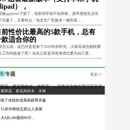
ipad），
雷被appstore下架了，很多同学就不知所错，直呼感觉生活失
了乐趣了。主要特点：包含无广告版本一键安装，...
目前性价比最高的5款手机，总有
一款适合你的
管怎么说，这已经是迎来了2020年的时光，大家应该也都快要
上工作的旅途了吧！在此之际是否有考虑过要为自己更...
彩
专题
更多>>
紫荆花、黄花风铃木、木棉
除了传统的龙凤褂跟秀禾服
51岁许晴状态真让人羡慕
大S从140瘦回90斤，