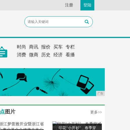
注册
登陆
时尚
商讯
报价
买车
专栏
消费
微商
历史
经济
看播
广告
点
图片
更多>>
印花“小开衫”，春季穿