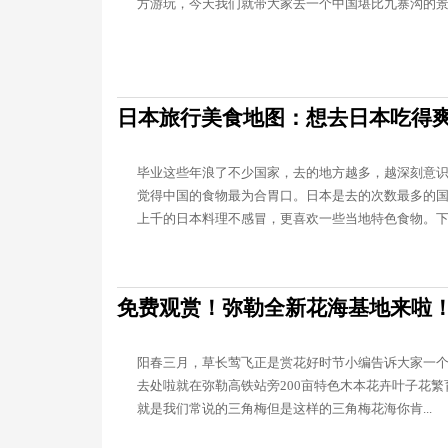
方游玩，今天我们就带大家去一个中国堪比九寨沟的景..
日本旅行美食地图：想去日本吃得
毕业这些年浪了不少国家，去的地方越多，越深刻意
觉得中国的食物最为合胃口。日本是去的次数最多的
上千的日本料理不感冒，更喜欢一些当地特色食物。下..
免费观赏！弥勒全新花海基地来啦
阳春三月，草长莺飞正是赏花好时节小编告诉大家一
去处啦就在弥勒高铁站旁200亩特色木本花卉叶子花
就是我们常说的三角梅但是这样的三角梅花海你肯...