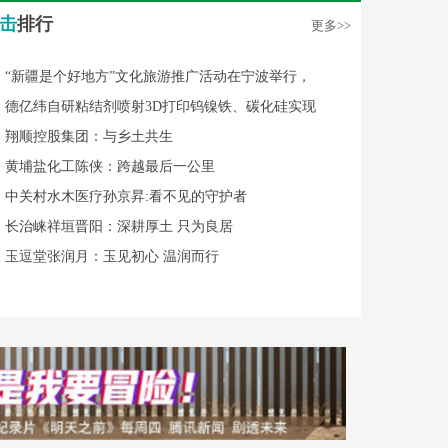
击
排行
更多>>
“新疆是个好地方”文化旅游推广活动在宁波举行，
德亿纬自研粘结剂喷射3D打印钨镍铁、碳化硅实现
翔顺控股集团：与乡土共生
黄埔盐化工陈侠：跨越最后一公里
中关村水木医疗孙京昇:看不见的守护者
长治崃祥垣晋阳：深耕厚土 只为良居
玉逗堂张润月：玉见初心 温润而行