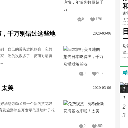
.
和
迅
0
1291
去
爽，千万别错过这些地
2020-03-06
别
识到，自己的舌头难以欺骗，它总
踏
国家，吃的次数多了，反而对动辄
.
精
0
913
！太美
2020-03-06
1
1
个好消息弥勒又有一个新的赏花好
2
繁育及旅游综合开发示范基地叶子花
3
0
885