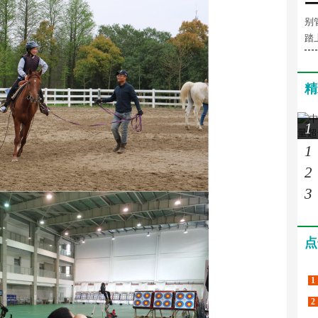
别
踏
精
1
1
2
3
点
1
2