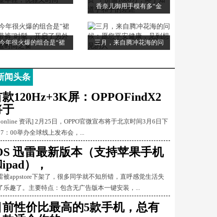
香奈儿御用手模有多“金
今年很火爆的组合是“裙
三月，来自腾冲花海的问
新闻头条
款120Hz+3K屏：OPPOFindX2
将于
Conline 资讯] 2月25日，OPPO官微宣布将于北京时间3月6日下
17：00举办全球线上发布会，...
iOS 迅雷最新版本（支持苹果手机
ipad），
雷被appstore下架了，很多同学就不知所错，直呼感觉生活失
了乐趣了。主要特点：包含无广告版本一键安装，...
目前性价比最高的5款手机，总有