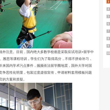
3
4
5
6
7
8
9
格外注意。目前，国内绝大多数学校都是采取应试培训+留学中
10
P、雅思等课程培训，学生们为了取得高分，不得不拼命补习，
年来国内学术污点事件，频频依法留学圈地震，国外大学对国
竞争恶性化明显，包装过度虚假宣传，申请材料套用模板问题
官的方案和质疑。