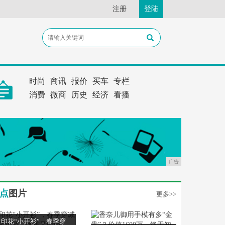
注册
登陆
时尚
商讯
报价
买车
专栏
消费
微商
历史
经济
看播
广告
点
图片
更多>>
印花“小开衫”，春季穿