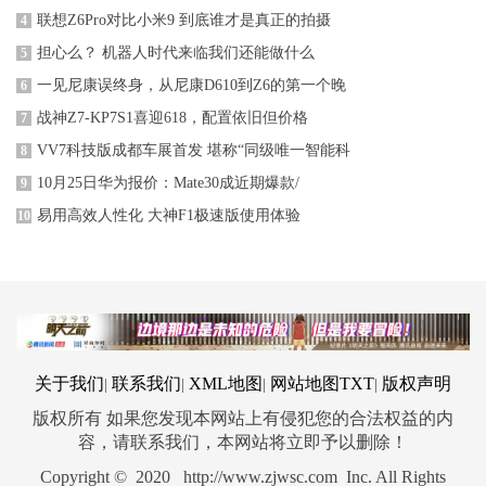
联想Z6Pro对比小米9 到底谁才是真正的拍摄
4
担心么？ 机器人时代来临我们还能做什么
5
一见尼康误终身，从尼康D610到Z6的第一个晚
6
战神Z7-KP7S1喜迎618，配置依旧但价格
7
VV7科技版成都车展首发 堪称“同级唯一智能科
8
10月25日华为报价：Mate30成近期爆款/
9
易用高效人性化 大神F1极速版使用体验
10
关于我们
联系我们
XML地图
网站地图
TXT
版权声明
|
|
|
|
版权所有 如果您发现本网站上有侵犯您的合法权益的内
容，请联系我们，本网站将立即予以删除！
Copyright © 2020 http://www.zjwsc.com Inc. All Rights