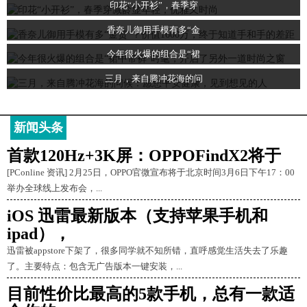
印花“小开衫”，春季穿
香奈儿御用手模有多“金
今年很火爆的组合是“裙
三月，来自腾冲花海的问
新闻头条
首款120Hz+3K屏：OPPOFindX2将于
[PConline 资讯] 2月25日，OPPO官微宣布将于北京时间3月6日下午17：00
举办全球线上发布会，...
iOS 迅雷最新版本（支持苹果手机和
ipad），
迅雷被appstore下架了，很多同学就不知所错，直呼感觉生活失去了乐趣
了。主要特点：包含无广告版本一键安装，...
目前性价比最高的5款手机，总有一款适