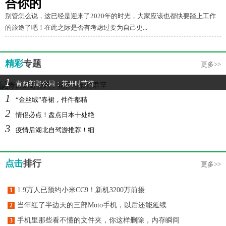
合你的
别管怎么说，这已经是迎来了2020年的时光，大家应该也都快要踏上工作
的旅途了吧！在此之际是否有考虑过要为自己更...
精彩
专题
更多>>
1
青西郊野公园：花开时节待
1
“金丝绒”春裙，件件都精
2
情侣必点！盘点日本十处绝
3
疫情后湖北自驾游推荐！细
点击
排行
更多>>
1.9万人已预约小米CC9！新机3200万前摄
1
当年红了半边天的三部Moto手机，以后还能延续
2
手机里那些看不懂的文件夹，你这样删除，内存瞬间
3