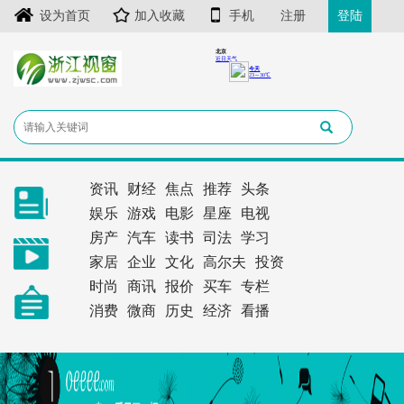
设为首页
加入收藏
手机
注册
登陆
资讯
财经
焦点
推荐
头条
娱乐
游戏
电影
星座
电视
房产
汽车
读书
司法
学习
家居
企业
文化
高尔夫
投资
时尚
商讯
报价
买车
专栏
消费
微商
历史
经济
看播