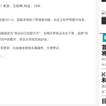
07
来源：互联网
阅读：1998
，最新版为5.10。新版本增加了两项新功能：自定义铃声和图片转发。
能描述为“表达自己的新方式”。在聊天界面点击右下角，选择“铃
对话中的图片，然后分享给其他好友。
首
Bug修复和更新，比如修改群组头像颜色，方便辨识。
商店）。
[P
午
和
迅
去