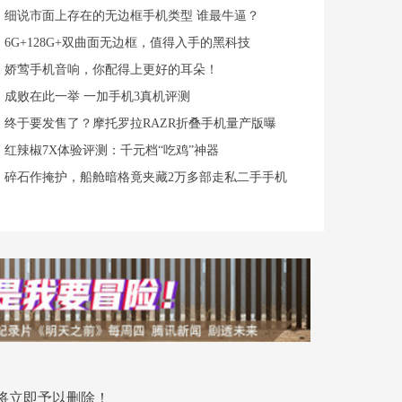
细说市面上存在的无边框手机类型 谁最牛逼？
6G+128G+双曲面无边框，值得入手的黑科技
娇莺手机音响，你配得上更好的耳朵！
成败在此一举 一加手机3真机评测
终于要发售了？摩托罗拉RAZR折叠手机量产版曝
红辣椒7X体验评测：千元档“吃鸡”神器
碎石作掩护，船舱暗格竟夹藏2万多部走私二手手机
将立即予以删除！