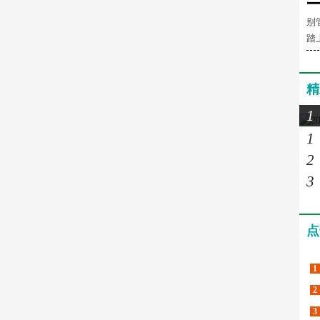
别
踏
精
1
1
2
3
点
1
2
3