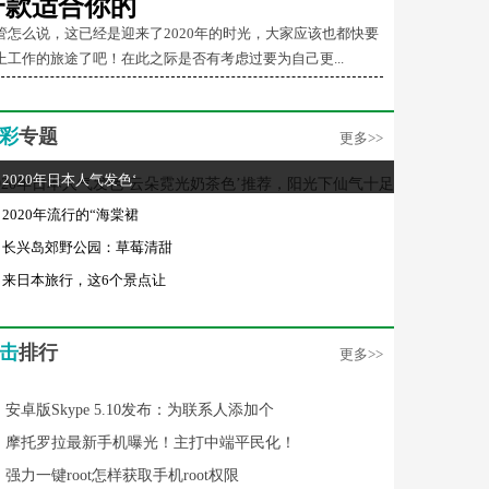
一款适合你的
管怎么说，这已经是迎来了2020年的时光，大家应该也都快要
上工作的旅途了吧！在此之际是否有考虑过要为自己更...
彩
专题
更多>>
2020年日本人气发色‘
2020年流行的“海棠裙
长兴岛郊野公园：草莓清甜
来日本旅行，这6个景点让
击
排行
更多>>
安卓版Skype 5.10发布：为联系人添加个
摩托罗拉最新手机曝光！主打中端平民化！
强力一键root怎样获取手机root权限