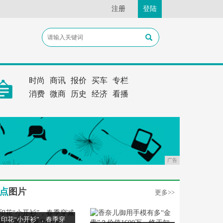
注册
登陆
时尚
商讯
报价
买车
专栏
消费
微商
历史
经济
看播
广告
点
图片
更多>>
印花“小开衫”，春季穿