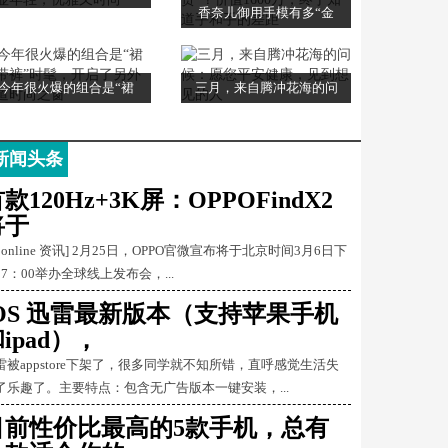
香奈儿御用手模有多“金
今年很火爆的组合是“裙
三月，来自腾冲花海的问
新闻头条
款120Hz+3K屏：OPPOFindX2
将于
Conline 资讯] 2月25日，OPPO官微宣布将于北京时间3月6日下
17：00举办全球线上发布会，...
iOS 迅雷最新版本（支持苹果手机
ipad），
雷被appstore下架了，很多同学就不知所错，直呼感觉生活失
了乐趣了。主要特点：包含无广告版本一键安装，...
目前性价比最高的5款手机，总有