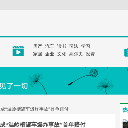
房产
汽车
读书
司法
学习
家居
企业
文化
高尔夫
投资
成“温岭槽罐车爆炸事故”首单赔付
热
成“温岭槽罐车爆炸事故”首单赔付