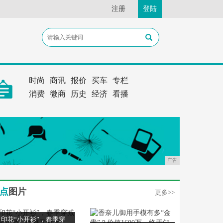
注册
登陆
时尚
商讯
报价
买车
专栏
消费
微商
历史
经济
看播
广告
点
图片
更多>>
印花“小开衫”，春季穿