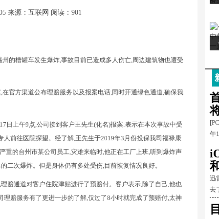
05
来源：互联网
阅读：901
温州的槽罐车发生爆炸,事故目前已造成多人伤亡,周边建筑物也遭受
,在官方渠道公布理赔服务以及报案电话,同时开通绿色通道,确保我
首
[P
17日上午9点,公司接到客户王先生(化名)报案:表示在本次事故中受
午
专人前往医院探望。经了解,王先生于2019年3月份投保我司福禄康
重的台州市某公司员工,灾难来临时,他正在工厂上班,听到爆炸声
和
里的二次爆炸。但是身体仍有多处受伤,目前恢复情况良好。
迅
理赔通道对客户住院津贴进行了预赔付。客户表示,除了自己,他也
去
司理赔服务有了更进一步的了解,仅过了8小时就完成了预赔付,太神