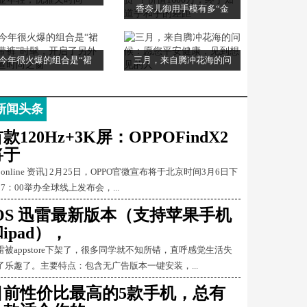
香奈儿御用手模有多“金
今年很火爆的组合是“裙
三月，来自腾冲花海的问
新闻头条
款120Hz+3K屏：OPPOFindX2
将于
Conline 资讯] 2月25日，OPPO官微宣布将于北京时间3月6日下
17：00举办全球线上发布会，...
iOS 迅雷最新版本（支持苹果手机
ipad），
雷被appstore下架了，很多同学就不知所错，直呼感觉生活失
了乐趣了。主要特点：包含无广告版本一键安装，...
目前性价比最高的5款手机，总有