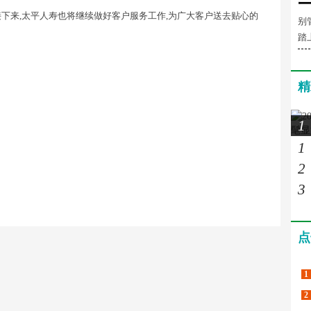
下来,太平人寿也将继续做好客户服务工作,为广大客户送去贴心的
别
踏
精
1
1
2
3
点
1
2