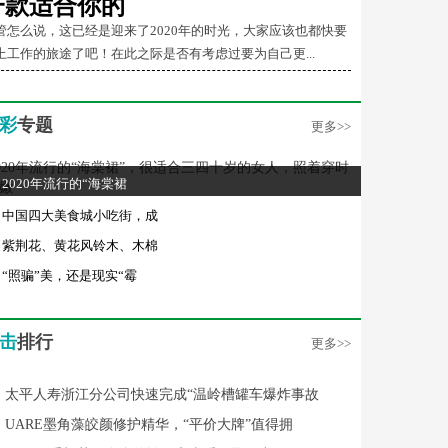
一款适合你的
管怎么说，这已经是迎来了2020年的时光，大家应该也都快要
上工作的旅途了吧！在此之际是否有考虑过要为自己更...
彩
专题
更多>>
2020年流行的“海棠裙
中国四大美食城小吃街，成
紫荆花、黄花风铃木、木棉
“照骗”美，还是现实“霉
击
排行
更多>>
太平人寿浙江分公司快速完成“温岭槽罐车爆炸事故
UARE墨角藻皎颜修护精华，“平价大牌”值得拥