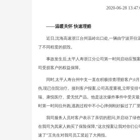
2020-06-28 13:47:
——温暖关怀 快速理赔
近日,沈海高速浙江台州温岭出口处,一辆由宁波开往
了不同程度的损毁。
事故发生后,太平人寿浙江分公司第一时间启动应预案
司受损客户的权益保障。
同时,太平人寿台州中支一直在积极排查理赔客户,6月
伤,现已住院治疗。接到客户报案,公司高度重视,立即安排
瑞、康悦医疗、爱无忧产品。他是这次爆炸事件中受灾最严
时第一时间往外跑,逃跑过程中不小心摔倒刚好躲过了厂
我司服务人员对客户表示了亲切的慰问,并启动了绿色
在我司为其家人购买了保险保障,“这次报案让我对你们公
速了”王先生对我司员工竖起了大拇指。