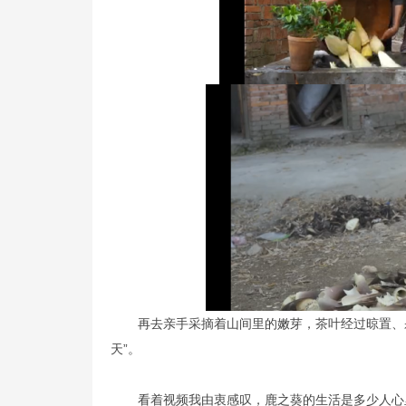
再去亲手采摘着山间里的嫩芽，茶叶经过晾置、
天”。
看着视频我由衷感叹，鹿之葵的生活是多少人心