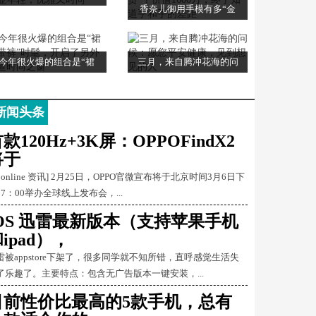
香奈儿御用手模有多“金
今年很火爆的组合是“裙
三月，来自腾冲花海的问
新闻头条
款120Hz+3K屏：OPPOFindX2
将于
Conline 资讯] 2月25日，OPPO官微宣布将于北京时间3月6日下
17：00举办全球线上发布会，...
iOS 迅雷最新版本（支持苹果手机
ipad），
雷被appstore下架了，很多同学就不知所错，直呼感觉生活失
了乐趣了。主要特点：包含无广告版本一键安装，...
目前性价比最高的5款手机，总有