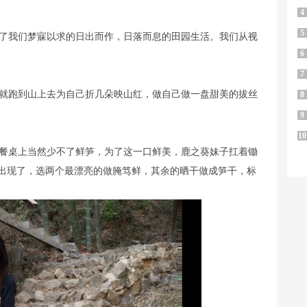
4
5
了我们梦寐以求的日出而作，日落而息的田园生活。我们从视
6
7
就跑到山上去为自己折几朵映山红，做自己做一盘甜美的拔丝
8
9
10
餐桌上当然少不了鲜笋，为了这一口鲜美，鹿之葵妹子扛着锄
出现了，选两个最漂亮的做腌笃鲜，其余的晒干做成笋干，标