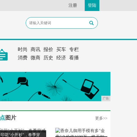
注册
登陆
时尚
商讯
报价
买车
专栏
消费
微商
历史
经济
看播
广告
点
图片
更多>>
印花“小开衫”，春季穿