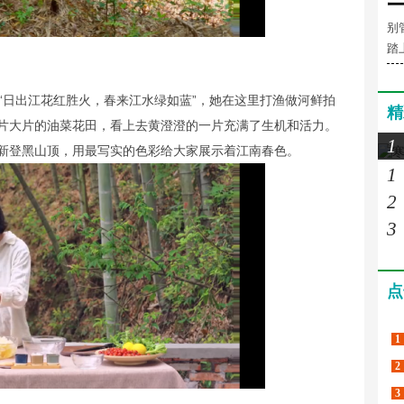
别
踏
“日出江花红胜火，春来江水绿如蓝”，她在这里打渔做河鲜拍
精
片大片的油菜花田，看上去黄澄澄的一片充满了生机和活力。
1
新登黑山顶，用最写实的色彩给大家展示着江南春色。
1
2
3
点
1
2
3