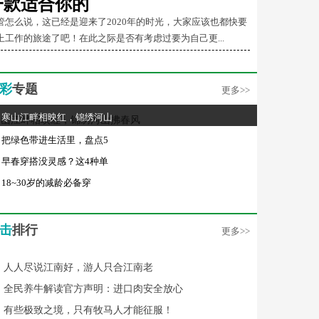
一款适合你的
管怎么说，这已经是迎来了2020年的时光，大家应该也都快要
上工作的旅途了吧！在此之际是否有考虑过要为自己更...
彩
专题
更多>>
寒山江畔相映红，锦绣河山
把绿色带进生活里，盘点5
早春穿搭没灵感？这4种单
18~30岁的减龄必备穿
击
排行
更多>>
人人尽说江南好，游人只合江南老
全民养牛解读官方声明：进口肉安全放心
有些极致之境，只有牧马人才能征服！