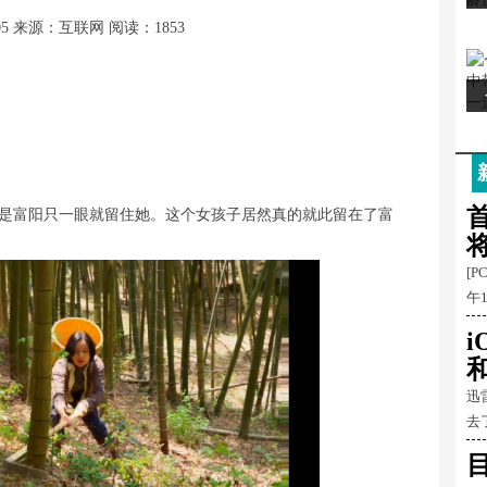
05
来源：互联网
阅读：1853
首
是富阳只一眼就留住她。这个女孩子居然真的就此留在了富
[P
午
和
迅
去