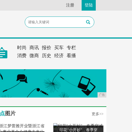
注册
登陆
时尚
商讯
报价
买车
专栏
消费
微商
历史
经济
看播
广告
点
图片
更多>>
印花“小开衫”，春季穿