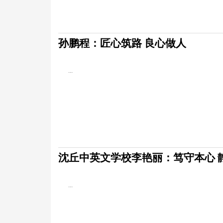
孙鹏程：匠心筑路 良心做人
...
沈丘中英文学校李艳丽：笃守本心 
...