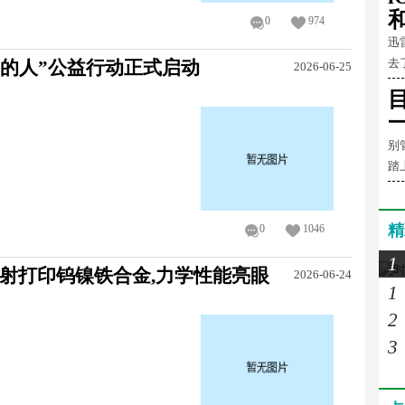
和
0
974
迅
去
爱的人”公益行动正式启动
2026-06-25
别
踏
精
0
1046
1
喷射打印钨镍铁合金,力学性能亮眼
2026-06-24
1
2
3