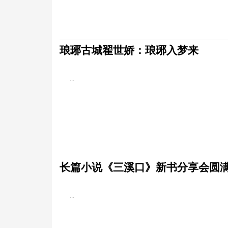
琅琊古城翟世娇：琅琊入梦来
...
长篇小说《三溪口》新书分享会圆
...