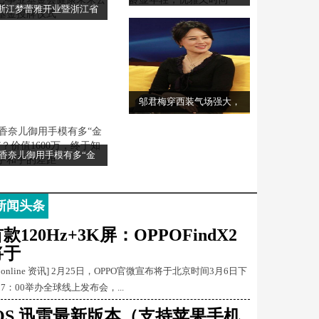
浙江梦蕾雅开业暨浙江省
邬君梅穿西装气场强大，
香奈儿御用手模有多“金
新闻头条
款120Hz+3K屏：OPPOFindX2
将于
Conline 资讯] 2月25日，OPPO官微宣布将于北京时间3月6日下
17：00举办全球线上发布会，...
iOS 迅雷最新版本（支持苹果手机