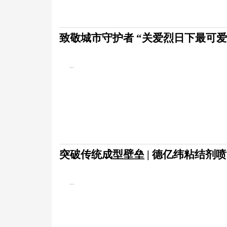
致敬城市守护者 “关爱烈日下最可
...
突破传统成型壁垒 | 德亿纬粘结剂
...