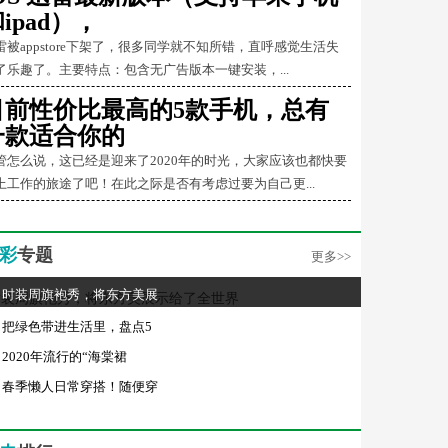
ipad），
雷被appstore下架了，很多同学就不知所错，直呼感觉生活失
了乐趣了。主要特点：包含无广告版本一键安装，...
目前性价比最高的5款手机，总有
一款适合你的
管怎么说，这已经是迎来了2020年的时光，大家应该也都快要
上工作的旅途了吧！在此之际是否有考虑过要为自己更...
彩
专题
更多>>
时装周旗袍秀，将东方美展
把绿色带进生活里，盘点5
2020年流行的“海棠裙
春季懒人日常穿搭！随便穿