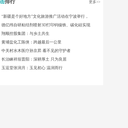
击
排行
更多>>
“新疆是个好地方”文化旅游推广活动在宁波举行，
德亿纬自研粘结剂喷射3D打印钨镍铁、碳化硅实现
翔顺控股集团：与乡土共生
黄埔盐化工陈侠：跨越最后一公里
中关村水木医疗孙京昇:看不见的守护者
长治崃祥垣晋阳：深耕厚土 只为良居
玉逗堂张润月：玉见初心 温润而行