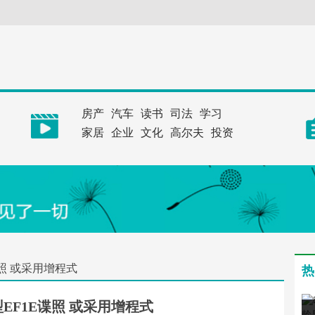
房产
汽车
读书
司法
学习
家居
企业
文化
高尔夫
投资
谍照 或采用增程式
热
EF1E谍照 或采用增程式