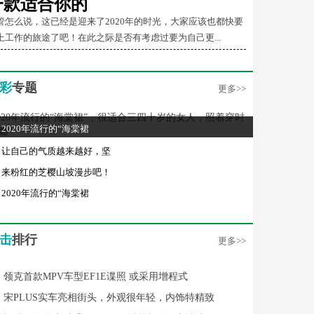
一款适合你的
管怎么说，这已经是迎来了2020年的时光，大家应该也都快要
上工作的旅途了吧！在此之际是否有考虑过要为自己更...
彩
专题
更多>>
2020年流行的“海棠裙
让自己的气质越来越好，坚
来粉红的芝樱山坡漫步吧！
2020年流行的“海棠裙
击
排行
更多>>
领克首款MPV车型EF1E谍照 或采用增程式
宋PLUS实车亮相街头，外观很年轻，内饰特精致