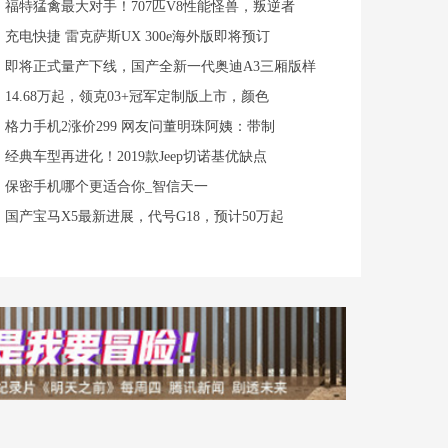
福特猛禽最大对手！707匹V8性能怪兽，叛逆者
充电快捷 雷克萨斯UX 300e海外版即将预订
即将正式量产下线，国产全新一代奥迪A3三厢版样
14.68万起，领克03+冠军定制版上市，颜色
格力手机2涨价299 网友问董明珠阿姨：带制
经典车型再进化！2019款Jeep切诺基优缺点
保密手机哪个更适合你_智信天一
国产宝马X5最新进展，代号G18，预计50万起