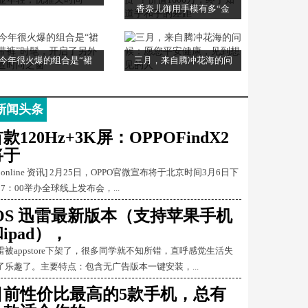
香奈儿御用手模有多“金
今年很火爆的组合是“裙
三月，来自腾冲花海的问
新闻头条
款120Hz+3K屏：OPPOFindX2
将于
Conline 资讯] 2月25日，OPPO官微宣布将于北京时间3月6日下
17：00举办全球线上发布会，...
iOS 迅雷最新版本（支持苹果手机
ipad），
雷被appstore下架了，很多同学就不知所错，直呼感觉生活失
了乐趣了。主要特点：包含无广告版本一键安装，...
目前性价比最高的5款手机，总有