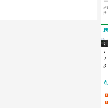
别
踏
精
1
1
2
3
点
1
2