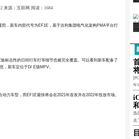
22
来源：互联网
阅读：1684
照，新车内部代号为EF1E，基于吉利集团电气化架构PMA平台打
家族标志性的日间行车灯等细节也被完全覆盖。可以看到新车配备了
首
，新车定位于D/ E级MPV。
[P
午
力车型，而EF1E最快将会在2021年首发并在2022年投放市场。
和
迅
去