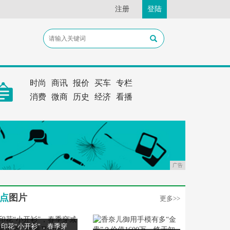
注册
登陆
时尚
商讯
报价
买车
专栏
消费
微商
历史
经济
看播
广告
点
图片
更多>>
印花“小开衫”，春季穿