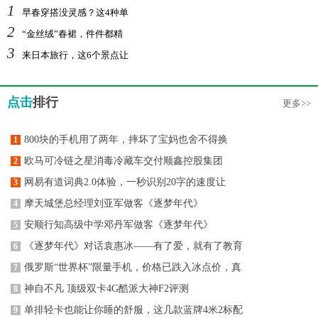
1
早春穿搭没灵感？这4种单
2
“金丝绒”春裙，件件都精
3
来日本旅行，这6个景点让
点击
排行
更多>>
800块的手机用了两年，摔坏了宝妈也舍不得换
1
欧马可冷链之星消毒冷藏车交付顺鑫控股集团
2
网易有道词典2.0体验，一秒识别20字的速度让
3
摩天城堡总经理刘亚军做客《逐梦年代》
4
安顺行知高级中学邓丹军做客《逐梦年代》
5
《逐梦年代》对话袁惠冰——有了爱，就有了教育
6
俄罗斯“世界杯”限量手机，价格已跌入冰点价，真
7
神自不凡 顶级双卡4G酷派大神F2评测
8
单排轻卡也能让你睡的舒服，这几款蓝牌4米2标配
9