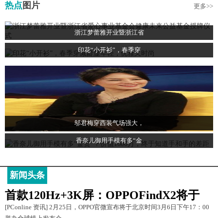
热点
图片
更多>>
浙江梦蕾雅开业暨浙江省
印花“小开衫”，春季穿
邬君梅穿西装气场强大，
香奈儿御用手模有多“金
新闻头条
首款120Hz+3K屏：OPPOFindX2将于
[PConline 资讯] 2月25日，OPPO官微宣布将于北京时间3月6日下午17：00