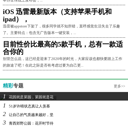
举办全球线上发布会，...
iOS 迅雷最新版本（支持苹果手机和
ipad），
迅雷被appstore下架了，很多同学就不知所错，直呼感觉生活失去了乐趣
了。主要特点：包含无广告版本一键安装，...
目前性价比最高的5款手机，总有一款适
合你的
别管怎么说，这已经是迎来了2020年的时光，大家应该也都快要踏上工作
的旅途了吧！在此之际是否有考虑过要为自己更...
精彩
专题
更多>>
1
花园就是菜园，菜园就是花
1
51岁许晴状态真让人羡慕
2
让自己的气质越来越好，坚
3
青西郊野公园：花开时节待