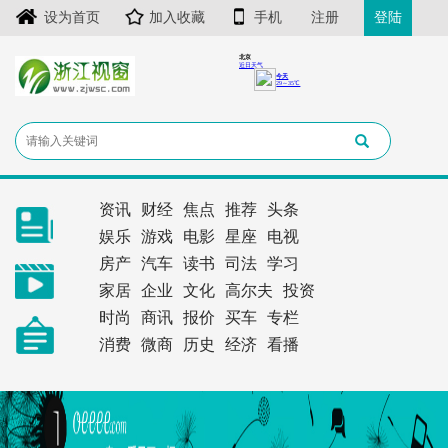
设为首页
加入收藏
手机
注册
登陆
资讯
财经
焦点
推荐
头条
娱乐
游戏
电影
星座
电视
房产
汽车
读书
司法
学习
家居
企业
文化
高尔夫
投资
时尚
商讯
报价
买车
专栏
消费
微商
历史
经济
看播