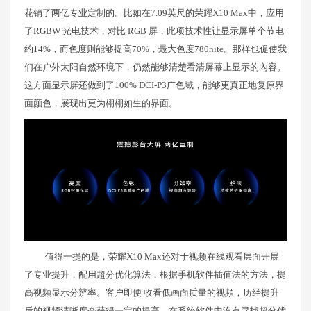
花销了两亿专业定制的。比如在7.09英尺的荣耀X10 Max中，应用
了RGBW 光电技术，对比 RGB 屏，此项技术性让显示屏单个节电
约14%，而色度则能够提高70%，最大色度780nite。那样也促使我
们在户外太阳自然环境下，仍然能够清楚看清屏幕上显示的內容。
这方面显示屏还做到了100% DCI-P3广色域，能够更真正地复原界
面颜色，展现出更为栩栩如生的界面。
值得一提的是，荣耀X10 Max还对于视频在线观看层面开展
了专业提升，配用超分优化算法，根据手机软件插值法的方法，提
高视頻显示分辨率。客户即便 收看低画面质量的视頻，历经提升
后的视频清晰度会获得一定的提高。在系统软件中沒有寻找超分优