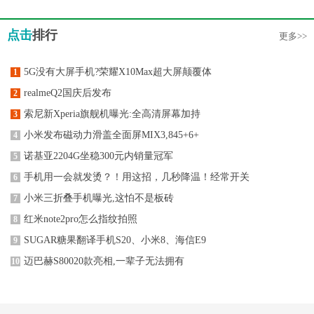
点击
排行
更多>>
5G没有大屏手机?荣耀X10Max超大屏颠覆体
1
realmeQ2国庆后发布
2
索尼新Xperia旗舰机曝光:全高清屏幕加持
3
小米发布磁动力滑盖全面屏MIX3,845+6+
4
诺基亚2204G坐稳300元内销量冠军
5
手机用一会就发烫？！用这招，几秒降温！经常开关
6
小米三折叠手机曝光,这怕不是板砖
7
红米note2pro怎么指纹拍照
8
SUGAR糖果翻译手机S20、小米8、海信E9
9
迈巴赫S80020款亮相,一辈子无法拥有
10