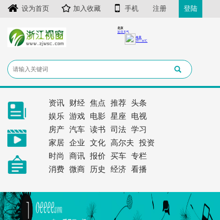
设为首页
加入收藏
手机
注册
登陆
资讯
财经
焦点
推荐
头条
娱乐
游戏
电影
星座
电视
房产
汽车
读书
司法
学习
家居
企业
文化
高尔夫
投资
时尚
商讯
报价
买车
专栏
消费
微商
历史
经济
看播