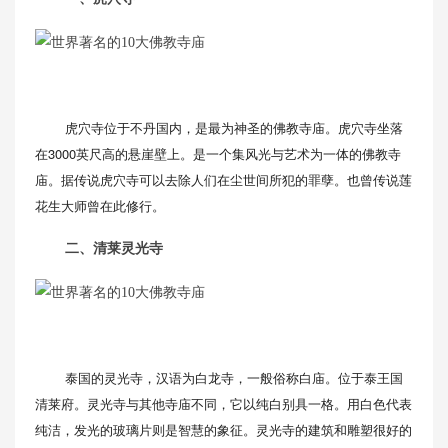
虎穴寺位于不丹国内，是最为神圣的佛教寺庙。虎穴寺坐落
在3000英尺高的悬崖壁上。是一个集风光与艺术为一体的佛教寺
庙。据传说虎穴寺可以去除人们在尘世间所犯的罪孽。也曾传说莲
花生大师曾在此修行。
二、清莱灵光寺
泰国的灵光寺，汉语为白龙寺，一般俗称白庙。位于泰王国
清莱府。灵光寺与其他寺庙不同，它以纯白别具一格。用白色代表
纯洁，发光的玻璃片则是智慧的象征。灵光寺的建筑和雕塑很好的