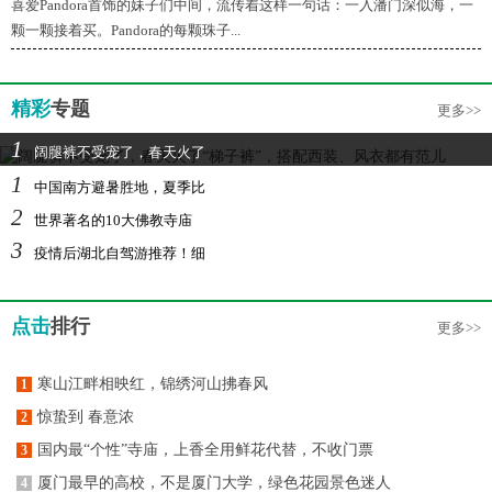
喜爱Pandora首饰的妹子们中间，流传着这样一句话：一入潘门深似海，一
颗一颗接着买。Pandora的每颗珠子...
精彩
专题
更多>>
1
阔腿裤不受宠了，春天火了
1
中国南方避暑胜地，夏季比
2
世界著名的10大佛教寺庙
3
疫情后湖北自驾游推荐！细
点击
排行
更多>>
寒山江畔相映红，锦绣河山拂春风
1
惊蛰到 春意浓
2
国内最“个性”寺庙，上香全用鲜花代替，不收门票
3
厦门最早的高校，不是厦门大学，绿色花园景色迷人
4