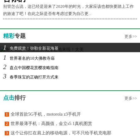
别管怎么说，这已经是迎来了2020年的时光，大家应该也都快要踏上工作
的旅途了吧！在此之际是否有考虑过要为自己更...
精彩
专题
更多>>
1
免费观赏！弥勒全新花海基
1
世界著名的10大佛教寺庙
2
盘点中国樱花赏樱攻略指南
3
春季珠宝的正确打开方式来
点击
排行
更多>>
全球首款5G手机，motorola z3手机开
1
世界最薄手机：高颜值，金立s5.1真机图赏
2
这个让你扛在肩上的移动电源，可不只给手机充电那
3