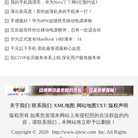
我的手机我漂亮：华为Nova丫丫网0元预约送3
4
薄出新高度！那些超薄机身的手机来一打！
5
手感最好！华为40W超级快充移动电源体验
6
五款超高性价比移动电源横评，总有一款适合你
7
华为正式发布MateBook 14轻薄本：14
8
千元以下手机 那款最靠谱最称心如意.
9
怡口VIP会员服务体系上线 深化用户极致服务体
10
关于我们
联系我们
XML地图
网站地图
TXT
版权声明
|
|
|
|
版权所有 如果您发现本网站上有侵犯您的合法权益的内
容，请联系我们，本网站将立即予以删除！
Copyright © 2020 http://www.zjwsc.com Inc. All Rights