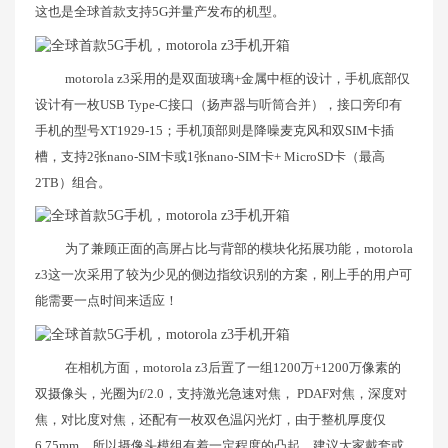
这也是全球首款支持5G并量产发布的机型。
motorola z3采用的是双面玻璃+金属中框的设计，手机底部仅
设计有一枚USB Type-C接口（扬声器与听筒合并），接口旁印有
手机的型号XT1929-15；手机顶部则是降噪麦克风和双SIM卡插
槽，支持2张nano-SIM卡或1张nano-SIM卡+ MicroSD卡（最高
2TB）组合。
为了兼顾正面的高屏占比与背部的模块化拓展功能，motorola
z3这一次采用了较为少见的侧边指纹识别的方案，刚上手的用户可
能需要一点时间来适应！
在相机方面，motorola z3后置了一组1200万+1200万像素的
双摄像头，光圈为f/2.0，支持激光急速对焦， PDAF对焦，深度对
焦，对比度对焦，还配有一枚双色温闪光灯，由于整机厚度仅
6.75mm，所以摄像头模组有着一定程度的凸起，建议大家戴套或