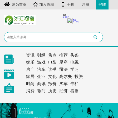
设为首页
加入收藏
手机
注册
登陆
资讯
财经
焦点
推荐
头条
娱乐
游戏
电影
星座
电视
房产
汽车
读书
司法
学习
家居
企业
文化
高尔夫
投资
时尚
商讯
报价
买车
专栏
消费
微商
历史
经济
看播