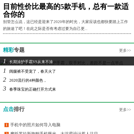
目前性价比最高的5款手机，总有一款适
合你的
别管怎么说，这已经是迎来了2020年的时光，大家应该也都快要踏上工作
的旅途了吧！在此之际是否有考虑过要为自己更...
精彩
专题
更多>>
1
长期涂护手霜VS从来不涂
1
阔腿裤不受宠了，春天火了
2
2020流行的4种颜色，
3
春季珠宝的正确打开方式来
点击
排行
更多>>
手机中的照片如何导入电脑
1
摩托罗拉新旗舰手机曝光，大浴霸设计惹人注目
2