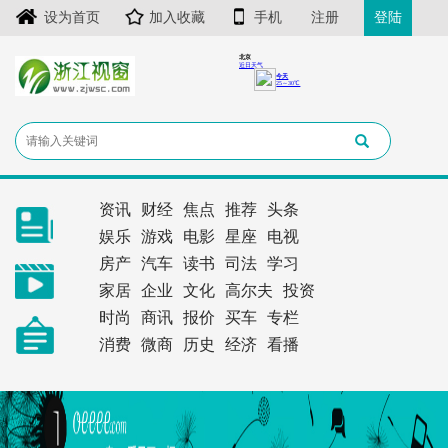
设为首页
加入收藏
手机
注册
登陆
资讯
财经
焦点
推荐
头条
娱乐
游戏
电影
星座
电视
房产
汽车
读书
司法
学习
家居
企业
文化
高尔夫
投资
时尚
商讯
报价
买车
专栏
消费
微商
历史
经济
看播