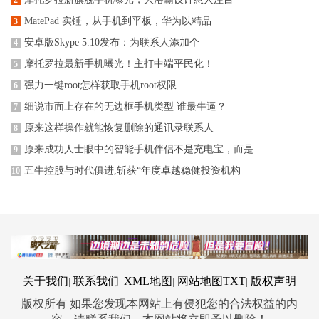
MatePad 实锤，从手机到平板，华为以精品
3
安卓版Skype 5.10发布：为联系人添加个
4
摩托罗拉最新手机曝光！主打中端平民化！
5
强力一键root怎样获取手机root权限
6
细说市面上存在的无边框手机类型 谁最牛逼？
7
原来这样操作就能恢复删除的通讯录联系人
8
原来成功人士眼中的智能手机伴侣不是充电宝，而是
9
五牛控股与时代俱进,斩获“年度卓越稳健投资机构
10
关于我们
联系我们
XML地图
网站地图
TXT
版权声明
|
|
|
|
版权所有 如果您发现本网站上有侵犯您的合法权益的内