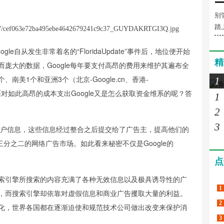
别
踏
e自从发生非常着名的“FloridaUpdate”事件后，地位便开始
精
庞大的数据，Google每年要支付高昂的费用来维护其遍布全
南美1个和亚洲3个（北京-Google.cn、香港-
1
。而面对如此高昂的成本支出Google又是怎么获取资金维系的呢？答
1
2
3
的用户信息，这些信息经过整合之后提交给了广告主，提高他们的
世界三分之二的网络广告市场。如此看来秘密不仅是Google的
点
索引擎所搜索的内容充满了各种无效信息以及极具诱导性的广
1
，而搜索引擎却依靠对虚假信息和商业广告攫取大量的利益。
2
化，世界各国都在逐渐迫使和规范技术公司做出改变来保护消
3