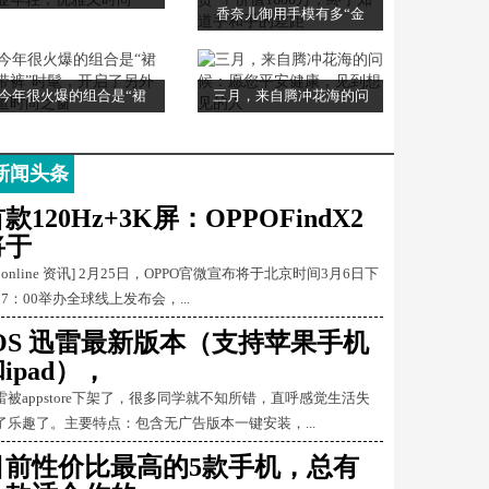
香奈儿御用手模有多“金
今年很火爆的组合是“裙
三月，来自腾冲花海的问
新闻头条
款120Hz+3K屏：OPPOFindX2
将于
Conline 资讯] 2月25日，OPPO官微宣布将于北京时间3月6日下
17：00举办全球线上发布会，...
iOS 迅雷最新版本（支持苹果手机
ipad），
雷被appstore下架了，很多同学就不知所错，直呼感觉生活失
了乐趣了。主要特点：包含无广告版本一键安装，...
目前性价比最高的5款手机，总有