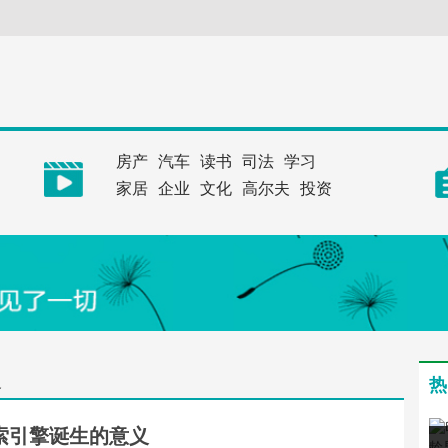
房产
汽车
读书
司法
学习
家居
企业
文化
高尔夫
投资
义
热
索引擎诞生的意义