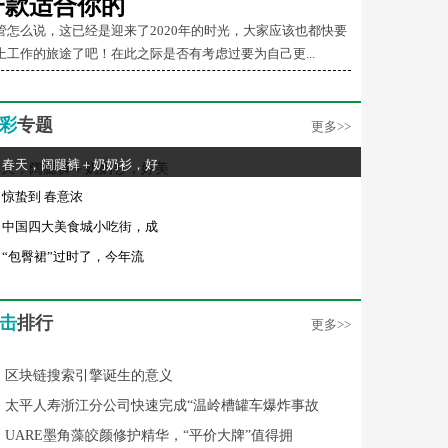
一款适合你的
管怎么说，这已经是迎来了2020年的时光，大家应该也都快要
上工作的旅途了吧！在此之际是否有考虑过要为自己更...
彩
专题
更多>>
春天，阔腿裤＋奶奶衫，好
惊蛰到 春意浓
中国四大美食城小吃街，成
“包臀裙”过时了，今年流
击
排行
更多>>
区块链搜索引擎诞生的意义
太平人寿浙江分公司快速完成“温岭槽罐车爆炸事故
UARE墨角藻皎颜修护精华，“平价大牌”值得拥