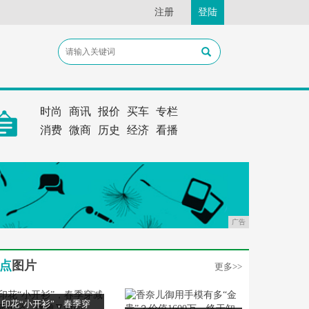
注册
登陆
时尚
商讯
报价
买车
专栏
消费
微商
历史
经济
看播
广告
点
图片
更多>>
印花“小开衫”，春季穿