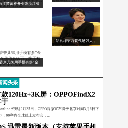
浙江梦蕾雅开业暨浙江省
邬君梅穿西装气场强大，
香奈儿御用手模有多“金
新闻头条
款120Hz+3K屏：OPPOFindX2
将于
Conline 资讯] 2月25日，OPPO官微宣布将于北京时间3月6日下
17：00举办全球线上发布会，...
iOS 迅雷最新版本（支持苹果手机