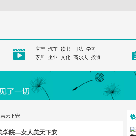
房产
汽车
读书
司法
学习
家居
企业
文化
高尔夫
投资
人美天下安
热
美学院—女人美天下安