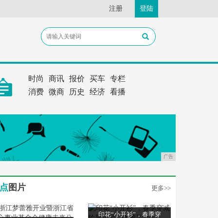
注册
登陆
时尚
商讯
报价
买车
专栏
消费
微商
历史
经济
看播
广告
点
图片
更多>>
印花“小开衫”，春季穿