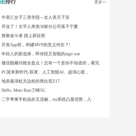
击
排行
更多>>
中美汇女子三美学院—女人美天下安
开业了！太平人寿第38家分公司落子宁夏
致敬奋斗者 踏上新征程
开发App前，构建MVP的意义何在？!
年轻人的新选择，即传统又智能的aigo wat
微信隐藏功能全盘点！总有一个是你不知道的，看完
PC迎来新时代-双屏、人工智能AI、超强心脏，
地表最强机无边框的努比亚Z17
Hello, Moto Razr刀锋5G
二手苹果手机低价又流畅，ios系统凸显优势，入