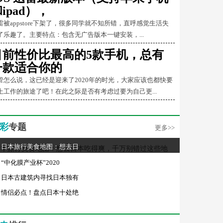
ipad），
雷被appstore下架了，很多同学就不知所错，直呼感觉生活失
了乐趣了。主要特点：包含无广告版本一键安装，...
目前性价比最高的5款手机，总有
一款适合你的
管怎么说，这已经是迎来了2020年的时光，大家应该也都快要
上工作的旅途了吧！在此之际是否有考虑过要为自己更...
彩
专题
更多>>
日本旅行美食地图：想去日
“中化膜产业杯”2020
日本古建筑内寻找日本独有
情侣必点！盘点日本十处绝