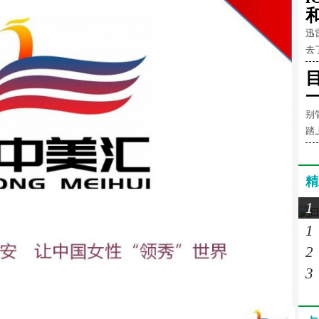
和
迅
去
别
踏
精
1
1
2
3