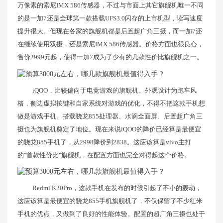
万像素的索尼IMX 586传感器，不过与市面上其它旗舰机唯一不同
的是一加7还是全球第一款搭载UFS3.0闪存的上市机型，读写速度
提升很大。但现在各家的旗舰机都是后置超广角三摄，而一加7还
在继续使用双摄，还是索尼IMX 586传感器。价格方面也很良心，
售价2999元起，使得一加7成为了少有的几款性价比旗舰机之一。
iQOO，比较偏向于电竞游戏的旗舰机。外观设计为跑车风
格，侧边虚拟按键和自家系统对游戏的优化，不得不把这款手机想
做是游戏手机。搭载骁龙855处理器、水滴全面屏、后置超广角三
摄也为旗舰机奠定了地位。现在来说iQOO的降价已经算是最便宜
的骁龙855手机了，从2998降价到2838。这应该算是vivo主打
的"首款性价比"旗舰机，在配置方面也完全对得起这个价格。
Redmi K20Pro，这款手机在发布的时候引起了不小的轰动，
这应该算是最便宜的骁龙855手机旗舰机了，不仅保留了不少红米
手机的优点，又做到了良好的性能体验。配置的超广角三摄也处于