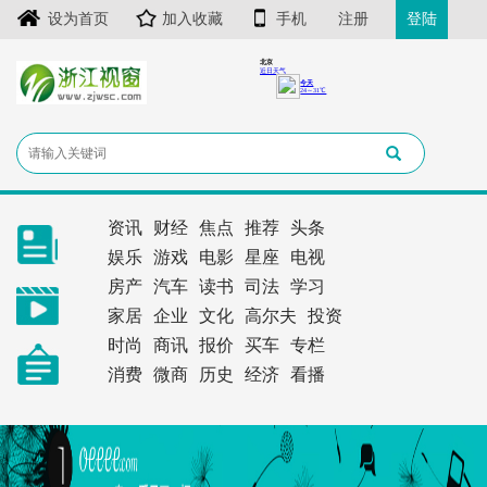
设为首页
加入收藏
手机
注册
登陆
资讯
财经
焦点
推荐
头条
娱乐
游戏
电影
星座
电视
房产
汽车
读书
司法
学习
家居
企业
文化
高尔夫
投资
时尚
商讯
报价
买车
专栏
消费
微商
历史
经济
看播