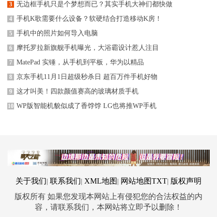
无边框手机只是个梦想而已？其实手机大神们都快做
3
手机K歌需要什么设备？软硬结合打造移动K房！
4
手机中的照片如何导入电脑
5
摩托罗拉新旗舰手机曝光，大浴霸设计惹人注目
6
MatePad 实锤，从手机到平板，华为以精品
7
京东手机11月1日超级秒杀日 超百万件手机好物
8
这才叫美！四款颜值赛高的玻璃材质手机
9
WP版智能机貌似成了香饽饽 LG也将推WP手机
10
关于我们
联系我们
XML地图
网站地图
TXT
版权声明
|
|
|
|
版权所有 如果您发现本网站上有侵犯您的合法权益的内
容，请联系我们，本网站将立即予以删除！