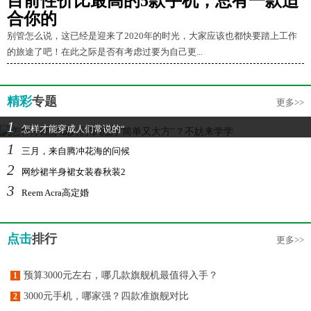
目前性价比最高的5款手机，总有一款适
合你的
别管怎么说，这已经是迎来了2020年的时光，大家应该也都快要踏上工作
的旅途了吧！在此之际是否有考虑过要为自己更...
精彩
专题
更多>>
1
怎样才能穿成人们常说的“
1
三月，来自腾冲花海的问候
2
网纱裙半身裙女装春秋装2
3
Reem Acra高定婚
点击
排行
更多>>
预算3000元左右，哪几款旗舰机最值得入手？
1
3000元手机，哪家强？四款准旗舰对比
2