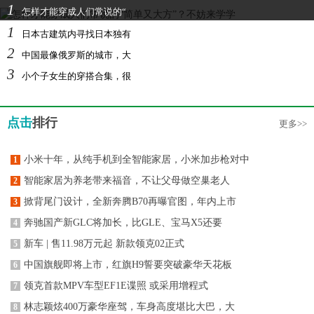
1
怎样才能穿成人们常说的“
1
日本古建筑内寻找日本独有
2
中国最像俄罗斯的城市，大
3
小个子女生的穿搭合集，很
点击
排行
更多>>
小米十年，从纯手机到全智能家居，小米加步枪对中
1
智能家居为养老带来福音，不让父母做空巢老人
2
掀背尾门设计，全新奔腾B70再曝官图，年内上市
3
奔驰国产新GLC将加长，比GLE、宝马X5还要
4
新车 | 售11.98万元起 新款领克02正式
5
中国旗舰即将上市，红旗H9誓要突破豪华天花板
6
领克首款MPV车型EF1E谍照 或采用增程式
7
林志颖炫400万豪华座驾，车身高度堪比大巴，大
8