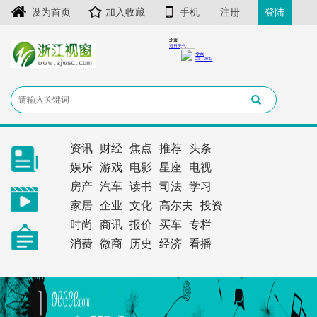
设为首页
加入收藏
手机
注册
登陆
资讯
财经
焦点
推荐
头条
娱乐
游戏
电影
星座
电视
房产
汽车
读书
司法
学习
家居
企业
文化
高尔夫
投资
时尚
商讯
报价
买车
专栏
消费
微商
历史
经济
看播